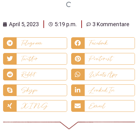
April 5, 2023
5:19 p.m.
3 Kommentare
Telegram
Facebook
Twitter
Pinterest
Reddit
WhatsApp
Skype
LinkedIn
XING
Email