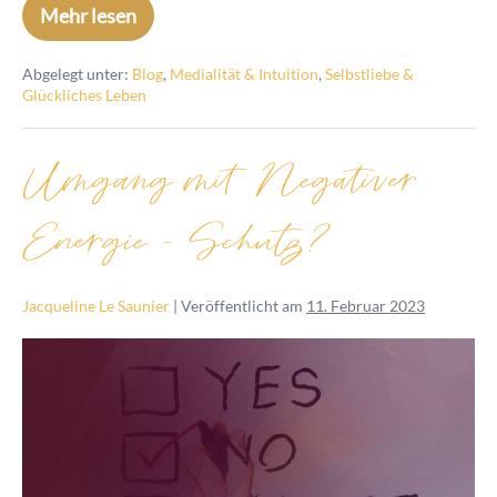
Mehr lesen
Abgelegt unter:
Blog
,
Medialität & Intuition
,
Selbstliebe &
Glückliches Leben
Umgang mit Negativer
Energie – Schutz?
Jacqueline Le Saunier
|
Veröffentlicht am
11. Februar 2023