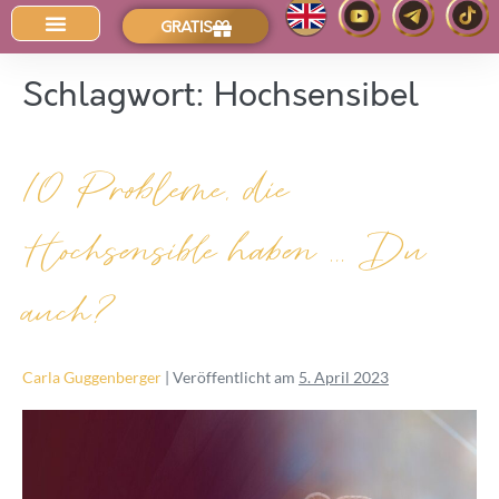
GRATIS
Der Intuitions-Blog
Schlagwort:
Hochsensibel
10 Probleme, die
Hochsensible haben … Du
auch?
Carla Guggenberger
|
Veröffentlicht am
5. April 2023