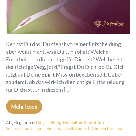
Kennst Du das: Du stehst vor einer Entscheidung,
aber weißt nicht, was Du tun sollst? Welche
Entscheidung die richtige für Dich ist? Welcher ist
der richtige Weg, jetzt? Fragst Du Dich, ob Du Dich
jetzt auf Deine Spirit Mission begeben sollst, aber
zauderst, ob das wirklich die richtige Entscheidung
für Dich ist …? In diesem […]
Mehr lesen
Abgelegt unter:
Blog
,
Heilung
,
Medialität & Intuition
,
Seelenvision& Dein Lebensplan
,
Selbstliebe & Glückliches Leben