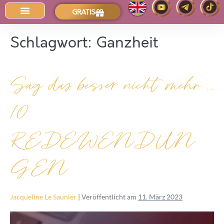
GRATIS
Der Intuitions-Blog
Schlagwort:
Ganzheit
Sag das besser nicht mehr …
10
REDEWENDUN
GEN
Jacqueline Le Saunier
|
Veröffentlicht am
11. März 2023