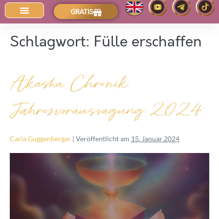
GRATIS
Der Intuitions-Blog
Schlagwort:
Fülle erschaffen
Akasha Chronik:
Jahresvoraussagung 2024
Carla Guggenberger
|
Veröffentlicht am
15. Januar 2024