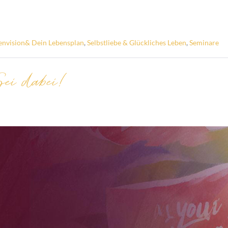
envision& Dein Lebensplan
,
Selbstliebe & Glückliches Leben
,
Seminare
ei dabei!