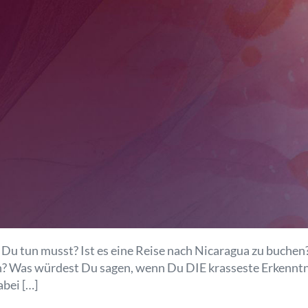
e Du tun musst? Ist es eine Reise nach Nicaragua zu buchen
n? Was würdest Du sagen, wenn Du DIE krasseste Erkenntni
bei […]