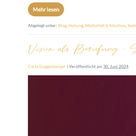
Mehr lesen
Abgelegt unter:
Blog
,
Heilung
,
Medialität & Intuition
,
Seel
Vision als Berufung – S
Carla Guggenberger
|
Veröffentlicht am
30. Juni 2024