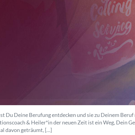
llst Du Deine Berufung entdecken und sie zu Deinem Beruf
ionscoach & Heiler*in der neuen Zeit ist ein Weg, Dein G
al davon geträumt, […]