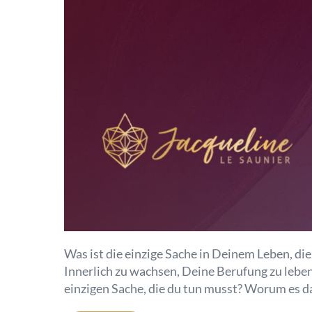
Was ist die einzige Sache in Deinem Leben, di
Innerlich zu wachsen, Deine Berufung zu lebe
einzigen Sache, die du tun musst? Worum es da