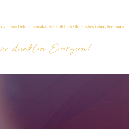
envision& Dein Lebensplan
,
Selbstliebe & Glückliches Leben
,
Seminare
vor dunklen Energien!