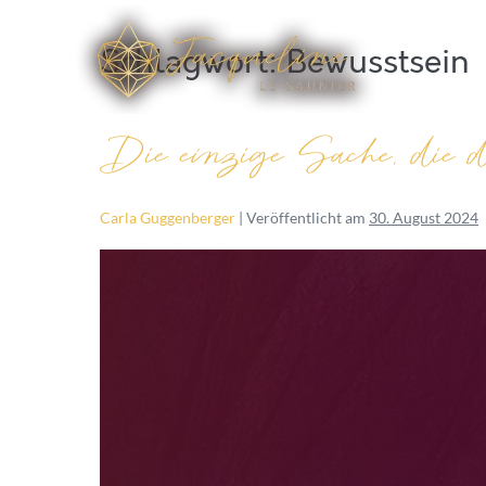
Schlagwort:
Bewusstsein
Die einzige Sache, die 
Carla Guggenberger
|
Veröffentlicht am
30. August 2024