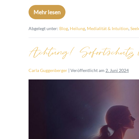
Mehr lesen
Abgelegt unter:
Blog
,
Heilung
,
Medialität & Intuition
,
Seel
Achtung! Sofortschutz 
Carla Guggenberger
|
Veröffentlicht am
2. Juni 2024