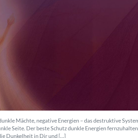
 dunkle Mächte, negative Energien – das destruktive Syste
nkle Seite. Der beste Schutz dunkle Energien fernzuhalten,
ie Dunkelheit in Dir und […]