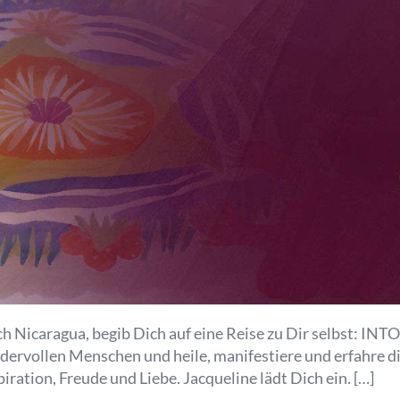
 Nicaragua, begib Dich auf eine Reise zu Dir selbst: IN
ndervollen Menschen und heile, manifestiere und erfahre
iration, Freude und Liebe. Jacqueline lädt Dich ein. […]