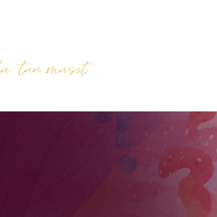
Über mich
Angebote
Termine
Kontakt
Blog
du tun musst …