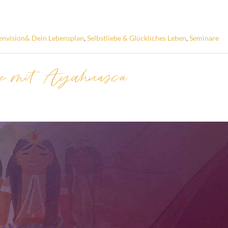
envision& Dein Lebensplan
,
Selbstliebe & Glückliches Leben
,
Seminare
ise mit Ayahuasca