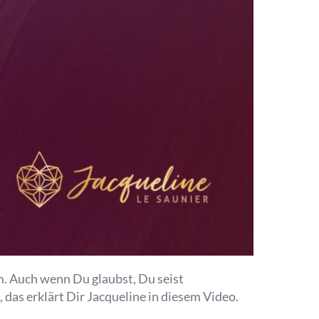
m. Auch wenn Du glaubst, Du seist
 das erklärt Dir Jacqueline in diesem Video.