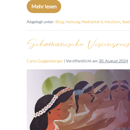
Mehr lesen
Abgelegt unter:
Blog
,
Heilung
,
Medialität & Intuition
,
Seel
Schamanische Visionsre
Carla Guggenberger
|
Veröffentlicht am
30. August 2024