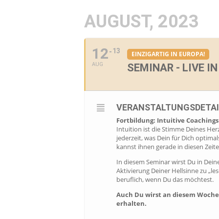
AUGUST, 2023
12
13
EINZIGARTIG IN EUROPA!
AUG
SEMINAR - LIVE I
VERANSTALTUNGSDETAI
Fortbildung: Intuitive Coachings
Intuition ist die Stimme Deines H
jederzeit, was Dein für Dich optim
kannst ihnen gerade in diesen Zeit
In diesem Seminar wirst Du in Dein
Aktivierung Deiner Hellsinne zu „l
beruflich, wenn Du das möchtest.
Auch Du wirst an diesem Wochen
erhalten.