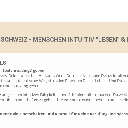
N SCHWEIZ - MENSCHEN INTUITIV “LESEN” &
LS
 ( Seelenreadings) geben
erzens, Deiner wirklichen Herkunft. Wenn Du in das Vertrauen Deiner intui
alster und authentischer Weg ist in allen Bereichen Deines Lebens. Und Du 
en Unterstützung geben.
e ureigensten intuitiven Fähigkeiten und Schöpferkraft eintauchen. Du wirs
esen“, ihnen Botschaften zu geben, ihre Potentiale wahrzunehmen und Readi
ende viele Botschaften und Klarheit für Deine Berufung und nächs