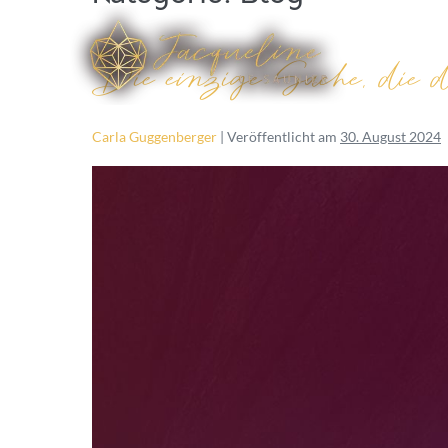
Üb
Die einzige Sache, die 
Carla Guggenberger
|
Veröffentlicht am
30. August 2024