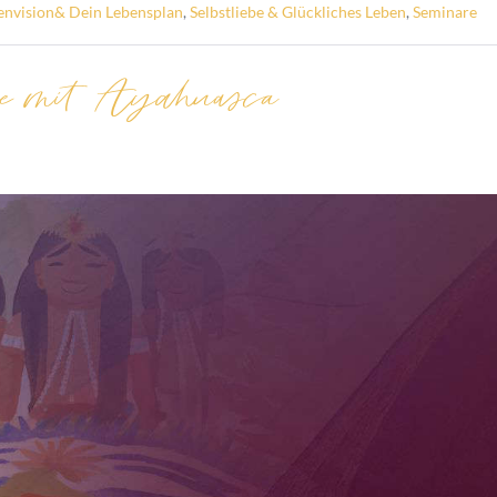
envision& Dein Lebensplan
,
Selbstliebe & Glückliches Leben
,
Seminare
ise mit Ayahuasca