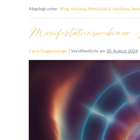
Abgelegt unter:
Blog
,
Heilung
,
Medialität & Intuition
,
Seel
Manifestationswebinar:
Carla Guggenberger
|
Veröffentlicht am
30. August 2024