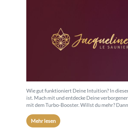
Wie gut funktioniert Deine Intuition? In diese
ist. Mach mit und entdecke Deine verborgenen 
mit dem Turbo-Booster. Willst du mehr? Dann 
Mehr lesen