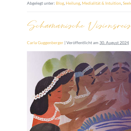
Abgelegt unter:
Blog
,
Heilung
,
Medialität & Intuition
,
Seel
Schamanische Visionsre
Carla Guggenberger
|
Veröffentlicht am
30. August 2024