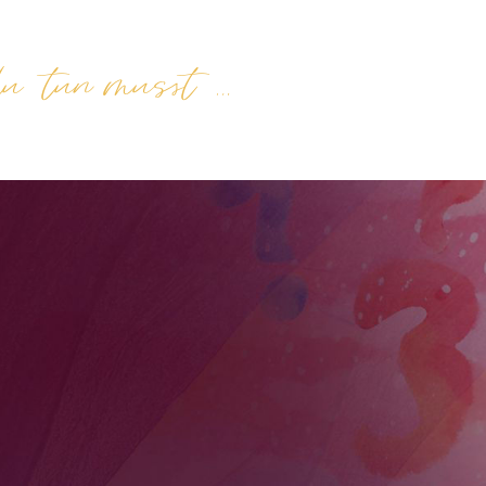
er mich
Angebote
Termine
Kontakt
Blog
du tun musst …