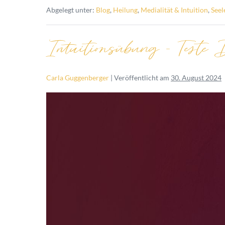
Abgelegt unter:
Blog
,
Heilung
,
Medialität & Intuition
,
Seel
Intuitionsübung – Teste 
Carla Guggenberger
|
Veröffentlicht am
30. August 2024