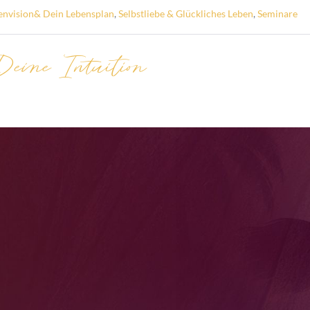
envision& Dein Lebensplan
,
Selbstliebe & Glückliches Leben
,
Seminare
Deine Intuition