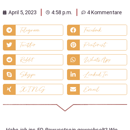
April 5, 2023
4:58 p.m.
4 Kommentare
Telegram
Facebook
Twitter
Pinterest
Reddit
WhatsApp
Skype
LinkedIn
XING
Email
Habe ich ins 5D-Bewusstsein gewechselt? Wie